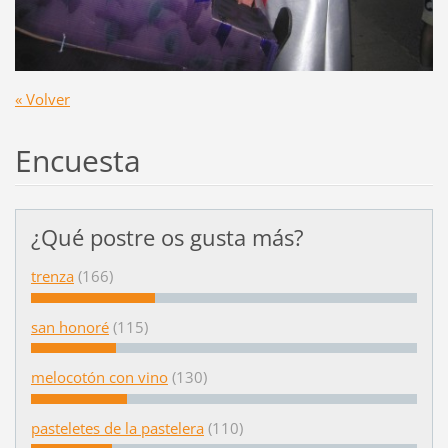
« Volver
Encuesta
¿Qué postre os gusta más?
trenza
(166)
san honoré
(115)
melocotón con vino
(130)
pasteletes de la pastelera
(110)